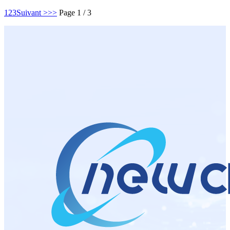
1
2
3
Suivant >
>>
Page 1 / 3