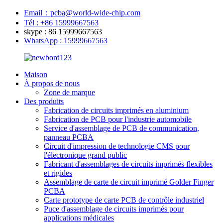
Email：pcba@world-wide-chip.com
Tél : +86 15999667563
skype : 86 15999667563
WhatsApp : 15999667563
Maison
À propos de nous
Zone de marque
Des produits
Fabrication de circuits imprimés en aluminium
Fabrication de PCB pour l'industrie automobile
Service d'assemblage de PCB de communication,
panneau PCBA
Circuit d'impression de technologie CMS pour
l'électronique grand public
Fabricant d'assemblages de circuits imprimés flexibles
et rigides
Assemblage de carte de circuit imprimé Golder Finger
PCBA
Carte prototype de carte PCB de contrôle industriel
Puce d'assemblage de circuits imprimés pour
applications médicales