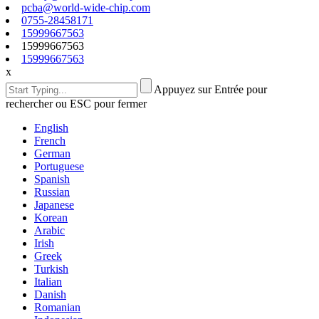
pcba@world-wide-chip.com
0755-28458171
15999667563
15999667563
15999667563
x
Appuyez sur Entrée pour
rechercher ou ESC pour fermer
English
French
German
Portuguese
Spanish
Russian
Japanese
Korean
Arabic
Irish
Greek
Turkish
Italian
Danish
Romanian