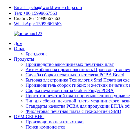
Email：pcba@world-wide-chip.com
Тел: +86 15999667563
Скайп: 86 15999667563
WhatsApp: 15999667563
Дом
О нас
Бренд-зона
Продукты
Производство алюминиевых печатных плат
Автомобильная промышленность Производство печ
Служба сборки печатных плат связи PCBA Board
Бытовая электроника Технология Smd Печатная схе
Производитель сборок гибких и жестких печатных 
Сборка печатной платы Golder Finger PCBA
Прототип печатной платы промышленного управле
Чип для сборки печатной платы медицинского назн
Стандарты качества PCBA для продукции БПЛА об
Фиолетовая печатная плата с технологией SMD
OEM-СЕРВИС
Производство печатных плат
Поиск компонентов