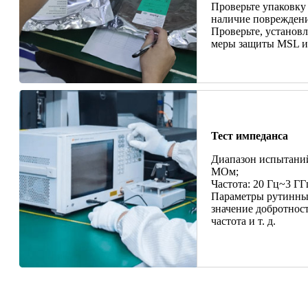
Проверьте упаковку
наличие поврежден
Проверьте, установ
меры защиты MSL и
Тест импеданса
Диапазон испытаний
МОм;
Частота: 20 Гц~3 ГГ
Параметры рутинных
значение добротност
частота и т. д.