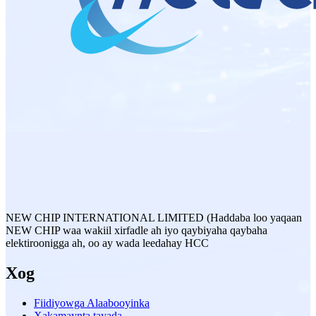
NEW CHIP INTERNATIONAL LIMITED (Haddaba loo yaqaan
NEW CHIP waa wakiil xirfadle ah iyo qaybiyaha qaybaha
elektiroonigga ah, oo ay wada leedahay HCC
Xog
Fiidiyowga Alaabooyinka
Xakamaynta tayada