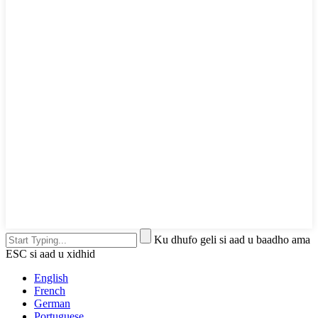
Ku dhufo geli si aad u baadho ama
ESC si aad u xidhid
English
French
German
Portuguese