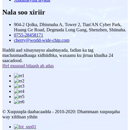
Nala soo xiriir
904-2 Qolka, Dhismaha A, Tower 2, Tian'AN Cyber ​​Park,
Huang Ge Road, Degmada Long Gang, Shenzhen, Shiinaha.
0755-28458171
cherry@world-wide-chip.com
Haddii aad xiisaynayso alaabtayada, fadlan ka tag
macluumaadkaaga xidhiidhka, waxaanu ku jirnaa khadka 24
saacadood.
Hel muunad bilaash ah atlas
© Xuquuqda daabacaadda - 2010-2020: Dhammaan xuquuqaha
way xifdisan yihiin