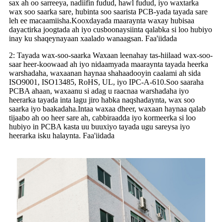
sax ah oo sarreeya, nadiifin fudud, hawl fudud, iyo waxtarka
wax soo saarka sare, hubinta soo saarista PCB-yada tayada sare
leh ee macaamiisha.Kooxdayada maaraynta waxay hubisaa
dayactirka joogtada ah iyo cusboonaysiinta qalabka si loo hubiyo
inay ku shaqeynayaan xaalado wanaagsan. Faa'iidada
2: Tayada wax-soo-saarka Waxaan leenahay tas-hiilaad wax-soo-
saar heer-koowaad ah iyo nidaamyada maaraynta tayada heerka
warshadaha, waxaanan haynaa shahaadooyin caalami ah sida
ISO9001, ISO13485, RoHS, UL, iyo IPC-A-610.Soo saaraha
PCBA ahaan, waxaanu si adag u raacnaa warshadaha iyo
heerarka tayada inta lagu jiro habka naqshadaynta, wax soo
saarka iyo baakadaha.Intaa waxaa dheer, waxaan haynaa qalab
tijaabo ah oo heer sare ah, cabbiraadda iyo kormeerka si loo
hubiyo in PCBA kasta uu buuxiyo tayada ugu sareysa iyo
heerarka isku halaynta. Faa'iidada