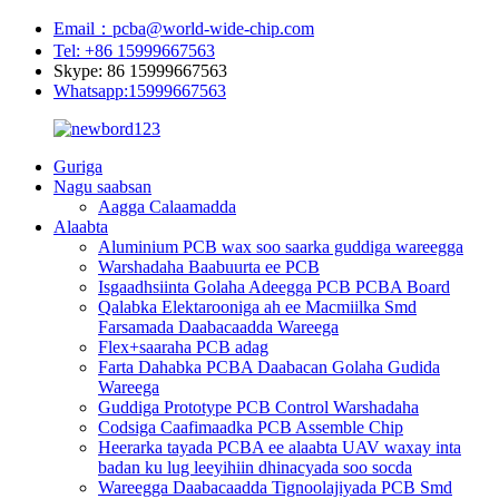
Email：pcba@world-wide-chip.com
Tel: +86 15999667563
Skype: 86 15999667563
Whatsapp:15999667563
Guriga
Nagu saabsan
Aagga Calaamadda
Alaabta
Aluminium PCB wax soo saarka guddiga wareegga
Warshadaha Baabuurta ee PCB
Isgaadhsiinta Golaha Adeegga PCB PCBA Board
Qalabka Elektarooniga ah ee Macmiilka Smd
Farsamada Daabacaadda Wareega
Flex+saaraha PCB adag
Farta Dahabka PCBA Daabacan Golaha Gudida
Wareega
Guddiga Prototype PCB Control Warshadaha
Codsiga Caafimaadka PCB Assemble Chip
Heerarka tayada PCBA ee alaabta UAV waxay inta
badan ku lug leeyihiin dhinacyada soo socda
Wareegga Daabacaadda Tignoolajiyada PCB Smd