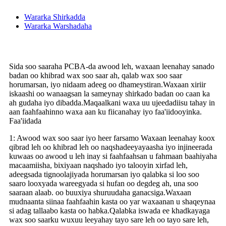
Wararka Shirkadda
Wararka Warshadaha
Sida soo saaraha PCBA-da awood leh, waxaan leenahay sanado
badan oo khibrad wax soo saar ah, qalab wax soo saar
horumarsan, iyo nidaam adeeg oo dhameystiran.Waxaan xiriir
iskaashi oo wanaagsan la sameynay shirkado badan oo caan ka
ah gudaha iyo dibadda.Maqaalkani waxa uu ujeedadiisu tahay in
aan faahfaahinno waxa aan ku fiicanahay iyo faa'iidooyinka.
Faa'iidada
1: Awood wax soo saar iyo heer farsamo Waxaan leenahay koox
qibrad leh oo khibrad leh oo naqshadeeyayaasha iyo injineerada
kuwaas oo awood u leh inay si faahfaahsan u fahmaan baahiyaha
macaamiisha, bixiyaan naqshado iyo talooyin xirfad leh,
adeegsada tignoolajiyada horumarsan iyo qalabka si loo soo
saaro looxyada wareegyada si hufan oo degdeg ah, una soo
saaraan alaab. oo buuxiya shuruudaha ganacsiga.Waxaan
mudnaanta siinaa faahfaahin kasta oo yar waxaanan u shaqeynaa
si adag tallaabo kasta oo habka.Qalabka iswada ee khadkayaga
wax soo saarku wuxuu leeyahay tayo sare leh oo tayo sare leh,