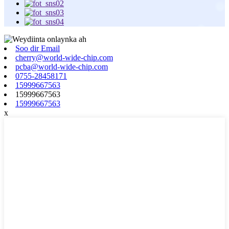
Soo dir Email
cherry@world-wide-chip.com
pcba@world-wide-chip.com
0755-28458171
15999667563
15999667563
15999667563
x