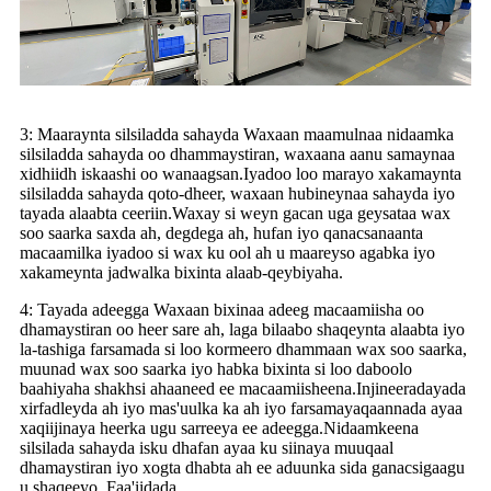
3: Maaraynta silsiladda sahayda Waxaan maamulnaa nidaamka
silsiladda sahayda oo dhammaystiran, waxaana aanu samaynaa
xidhiidh iskaashi oo wanaagsan.Iyadoo loo marayo xakamaynta
silsiladda sahayda qoto-dheer, waxaan hubineynaa sahayda iyo
tayada alaabta ceeriin.Waxay si weyn gacan uga geysataa wax
soo saarka saxda ah, degdega ah, hufan iyo qanacsanaanta
macaamilka iyadoo si wax ku ool ah u maareyso agabka iyo
xakameynta jadwalka bixinta alaab-qeybiyaha.
4: Tayada adeegga Waxaan bixinaa adeeg macaamiisha oo
dhamaystiran oo heer sare ah, laga bilaabo shaqeynta alaabta iyo
la-tashiga farsamada si loo kormeero dhammaan wax soo saarka,
muunad wax soo saarka iyo habka bixinta si loo daboolo
baahiyaha shakhsi ahaaneed ee macaamiisheena.Injineeradayada
xirfadleyda ah iyo mas'uulka ka ah iyo farsamayaqaannada ayaa
xaqiijinaya heerka ugu sarreeya ee adeegga.Nidaamkeena
silsilada sahayda isku dhafan ayaa ku siinaya muuqaal
dhamaystiran iyo xogta dhabta ah ee aduunka sida ganacsigaagu
u shaqeeyo. Faa'iidada