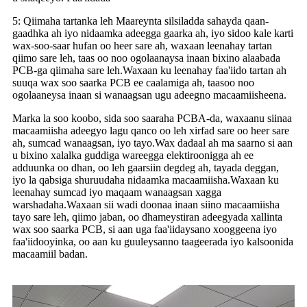
5: Qiimaha tartanka leh Maareynta silsiladda sahayda qaan-
gaadhka ah iyo nidaamka adeegga gaarka ah, iyo sidoo kale karti
wax-soo-saar hufan oo heer sare ah, waxaan leenahay tartan
qiimo sare leh, taas oo noo ogolaanaysa inaan bixino alaabada
PCB-ga qiimaha sare leh.Waxaan ku leenahay faa'iido tartan ah
suuqa wax soo saarka PCB ee caalamiga ah, taasoo noo
ogolaaneysa inaan si wanaagsan ugu adeegno macaamiisheena.
Marka la soo koobo, sida soo saaraha PCBA-da, waxaanu siinaa
macaamiisha adeegyo lagu qanco oo leh xirfad sare oo heer sare
ah, sumcad wanaagsan, iyo tayo.Wax dadaal ah ma saarno si aan
u bixino xalalka guddiga wareegga elektiroonigga ah ee
adduunka oo dhan, oo leh gaarsiin degdeg ah, tayada deggan,
iyo la qabsiga shuruudaha nidaamka macaamiisha.Waxaan ku
leenahay sumcad iyo maqaam wanaagsan xagga
warshadaha.Waxaan sii wadi doonaa inaan siino macaamiisha
tayo sare leh, qiimo jaban, oo dhameystiran adeegyada xallinta
wax soo saarka PCB, si aan uga faa'iidaysano xooggeena iyo
faa'iidooyinka, oo aan ku guuleysanno taageerada iyo kalsoonida
macaamiil badan.