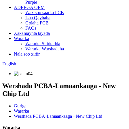
Purple
ADEEGA OEM
Wax soo saarka PCB
Isha Qaybaha
Golaha PCB
FAQs
Xakamaynta tayada
Wararka
Wararka Shirkadda
Wararka Warshadaha
Nala soo xiriir
English
Wershada PCBA-Lamaankaaga - New
Chip Ltd
Guriga
Wararka
Wershada PCBA-Lamaankaaga - New Chip Ltd
Wararka