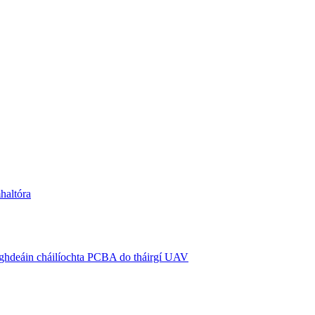
haltóra
caighdeáin cháilíochta PCBA do tháirgí UAV