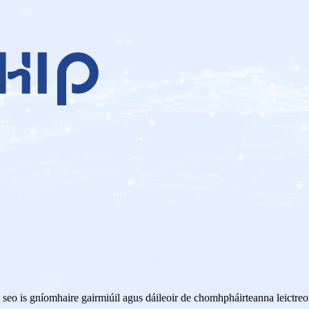
 gníomhaire gairmiúil agus dáileoir de chomhpháirteanna leictreo