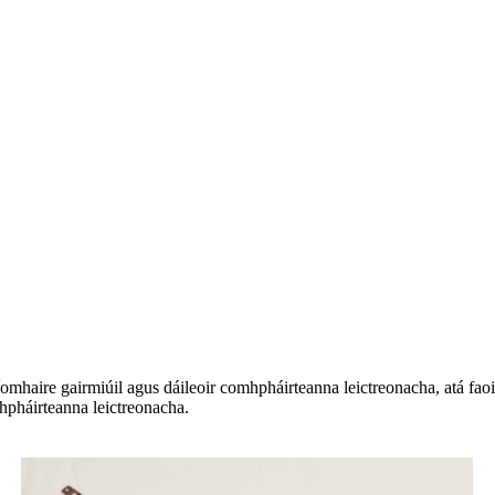
mhaire gairmiúil agus dáileoir comhpháirteanna leictreonacha, atá faoi
háirteanna leictreonacha.