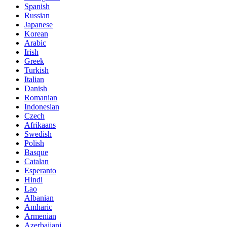
Spanish
Russian
Japanese
Korean
Arabic
Irish
Greek
Turkish
Italian
Danish
Romanian
Indonesian
Czech
Afrikaans
Swedish
Polish
Basque
Catalan
Esperanto
Hindi
Lao
Albanian
Amharic
Armenian
Azerbaijani