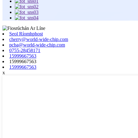
Seol Ríomhphost
cherry@world-wide-chip.com
pcba@world-wide-chip.com
0755-28458171
15999667563
15999667563
15999667563
x