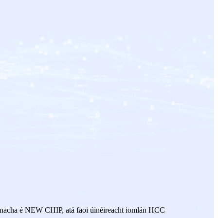
nacha é NEW CHIP, atá faoi úinéireacht iomlán HCC