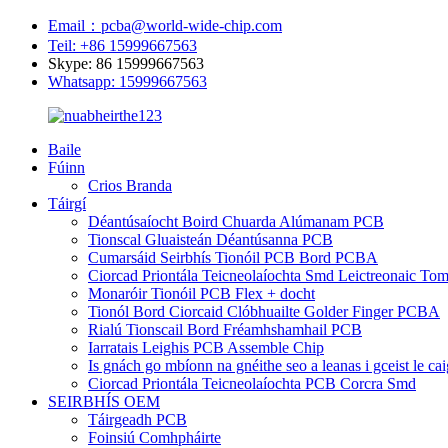
Email：pcba@world-wide-chip.com
Teil: +86 15999667563
Skype: 86 15999667563
Whatsapp: 15999667563
Baile
Fúinn
Crios Branda
Táirgí
Déantúsaíocht Boird Chuarda Alúmanam PCB
Tionscal Gluaisteán Déantúsanna PCB
Cumarsáid Seirbhís Tionóil PCB Bord PCBA
Ciorcad Priontála Teicneolaíochta Smd Leictreonaic Tom
Monaróir Tionóil PCB Flex + docht
Tionól Bord Ciorcaid Clóbhuailte Golder Finger PCBA
Rialú Tionscail Bord Fréamhshamhail PCB
Iarratais Leighis PCB Assemble Chip
Is gnách go mbíonn na gnéithe seo a leanas i gceist le 
Ciorcad Priontála Teicneolaíochta PCB Corcra Smd
SEIRBHÍS OEM
Táirgeadh PCB
Foinsiú Comhpháirte