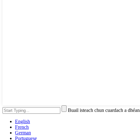
Buail isteach chun cuardach a dhé
English
French
German
Portuguese