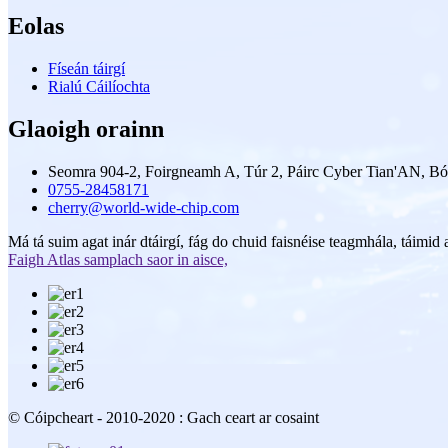
Eolas
Físeán táirgí
Rialú Cáilíochta
Glaoigh orainn
Seomra 904-2, Foirgneamh A, Túr 2, Páirc Cyber ​​Tian'AN, Bó
0755-28458171
cherry@world-wide-chip.com
Má tá suim agat inár dtáirgí, fág do chuid faisnéise teagmhála, táimid a
Faigh Atlas samplach saor in aisce,
© Cóipcheart - 2010-2020 : Gach ceart ar cosaint