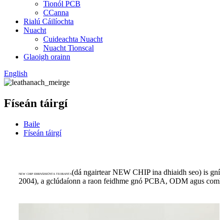
Tionól PCB
CCanna
Rialú Cáilíochta
Nuacht
Cuideachta Nuacht
Nuacht Tionscal
Glaoigh orainn
English
Físeán táirgí
Baile
Físeán táirgí
(dá ngairtear NEW CHIP ina dhiaidh seo) is gnío
NEW CHIP IDIRNÁISIÚNTA TEORANTA
2004), a gclúdaíonn a raon feidhme gnó PCBA, ODM agus comhp