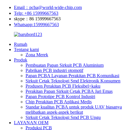
Email：pcba@world-wide-chip.com
Telp: +86 15999667563
skype：86 15999667563
Whatsapp:15999667563
Rumah
Tentang kami
Zona Merek
Produk
Pembuatan Papan Sirkuit PCB Aluminium
Pabrikan PCB industri otomotif
Papan PCBA Layanan Perakitan PCB Komunikasi
Sirkuit Cetak Teknologi Smd Elektronik Konsumen
Produsen Perakitan PCB Fleksibel+kaku
Perakitan Papan Sirkuit Cetak PCBA Jari Emas
Papan Prototipe PCB Kontrol Industri
Chip Perakitan PCB Aplikasi Medis
Standar kualitas PCBA untuk produk UAV biasanya
melibatkan aspek-aspek berikut
Sirkuit Cetak Teknologi Smd PCB Ungu
LAYANAN OEM
Produksi PCB