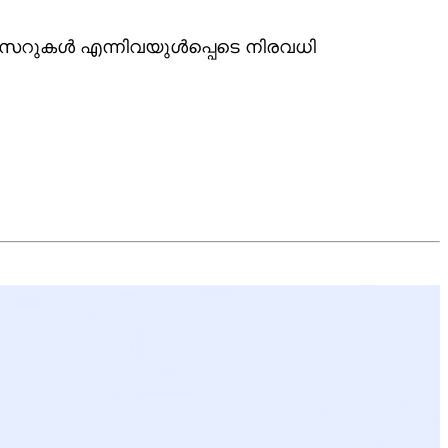
ോസറുകൾ എന്നിവയുൾപ്പെടെ നിരവധി