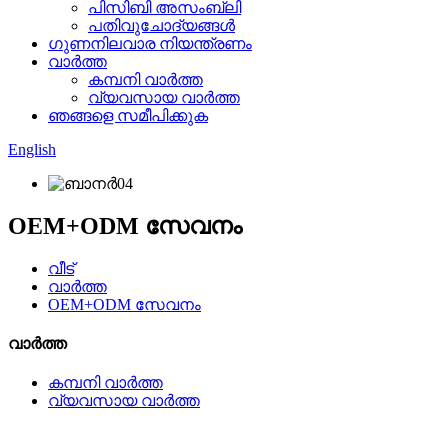
പിസിബി അസംബ്ലി
പതിവുചോദ്യങ്ങൾ
ഗുണനിലവാര നിയന്ത്രണം
വാർത്ത
കമ്പനി വാർത്ത
വ്യവസായ വാർത്ത
ഞങ്ങളെ സമീപിക്കുക
English
OEM+ODM സേവനം
വീട്
വാർത്ത
OEM+ODM സേവനം
വാർത്ത
കമ്പനി വാർത്ത
വ്യവസായ വാർത്ത