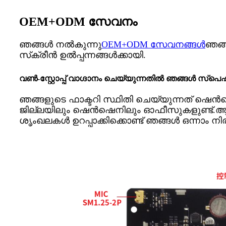
OEM+ODM സേവനം
ഞങ്ങൾ നൽകുന്നു
OEM+ODM സേവനങ്ങൾ
ഞങ്
സ്‌ക്രീൻ ഉൽപ്പന്നങ്ങൾക്കായി.
വൺ-സ്റ്റോപ്പ് വാഗ്ദാനം ചെയ്യുന്നതിൽ ഞങ്ങൾ സ്
ഞങ്ങളുടെ ഫാക്ടറി സ്ഥിതി ചെയ്യുന്നത് ഷെ
ജില്ലയിലും ഷെൻഷെനിലും ഓഫീസുകളുണ്ട്.
ശൃംഖലകൾ ഉറപ്പാക്കിക്കൊണ്ട് ഞങ്ങൾ ഒന്നാം 