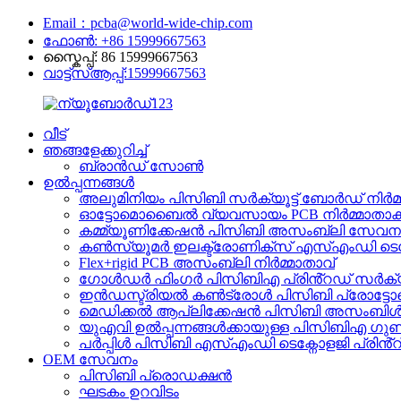
Email：pcba@world-wide-chip.com
ഫോൺ: +86 15999667563
സ്കൈപ്പ്: 86 15999667563
വാട്ട്‌സ്ആപ്പ്:15999667563
വീട്
ഞങ്ങളേക്കുറിച്ച്
ബ്രാൻഡ് സോൺ
ഉൽപ്പന്നങ്ങൾ
അലുമിനിയം പിസിബി സർക്യൂട്ട് ബോർഡ് നിർമ
ഓട്ടോമൊബൈൽ വ്യവസായം PCB നിർമ്മാതാക
കമ്മ്യൂണിക്കേഷൻ പിസിബി അസംബ്ലി സേവ
കൺസ്യൂമർ ഇലക്ട്രോണിക്സ് എസ്എംഡി ടെക്നോള
Flex+rigid PCB അസംബ്ലി നിർമ്മാതാവ്
ഗോൾഡർ ഫിംഗർ പിസിബിഎ പ്രിൻ്റഡ് സർക്യ
ഇൻഡസ്ട്രിയൽ കൺട്രോൾ പിസിബി പ്രോട്ടോ
മെഡിക്കൽ ആപ്ലിക്കേഷൻ പിസിബി അസംബിൾ ചി
യുഎവി ഉൽപ്പന്നങ്ങൾക്കായുള്ള പിസിബിഎ ഗു
പർപ്പിൾ പിസിബി എസ്എംഡി ടെക്നോളജി പ്രിൻ്റ് 
OEM സേവനം
പിസിബി പ്രൊഡക്ഷൻ
ഘടകം ഉറവിടം