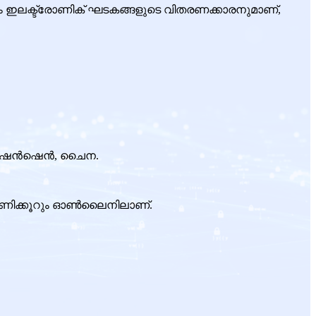
റും ഇലക്ട്രോണിക് ഘടകങ്ങളുടെ വിതരണക്കാരനുമാണ്,
റ്, ഷെൻഷെൻ, ചൈന.
24 മണിക്കൂറും ഓൺലൈനിലാണ്.