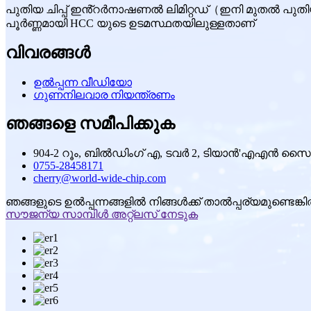
പുതിയ ചിപ്പ് ഇൻ്റർനാഷണൽ ലിമിറ്റഡ്（ഇനി മുതൽ പുതിയ
പൂർണ്ണമായി HCC യുടെ ഉടമസ്ഥതയിലുള്ളതാണ്
വിവരങ്ങൾ
ഉൽപ്പന്ന വീഡിയോ
ഗുണനിലവാര നിയന്ത്രണം
ഞങ്ങളെ സമീപിക്കുക
904-2 റൂം, ബിൽഡിംഗ് എ, ടവർ 2, ടിയാൻ'എഎൻ സൈബർ
0755-28458171
cherry@world-wide-chip.com
ഞങ്ങളുടെ ഉൽപ്പന്നങ്ങളിൽ നിങ്ങൾക്ക് താൽപ്പര്യമുണ്ടെ
സൗജന്യ സാമ്പിൾ അറ്റ്ലസ് നേടുക