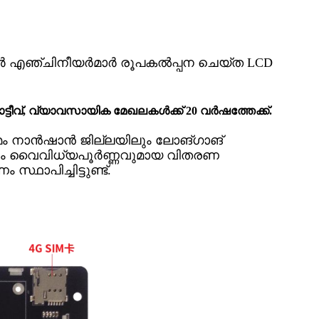
ർ എഞ്ചിനീയർമാർ രൂപകൽപ്പന ചെയ്ത LCD
ട്ടീവ്, വ്യാവസായിക മേഖലകൾക്ക് 20 വർഷത്തേക്ക്.
മം നാൻഷാൻ ജില്ലയിലും ലോങ്‌ഗാങ്
ും വൈവിധ്യപൂർണ്ണവുമായ വിതരണ
ാപിച്ചിട്ടുണ്ട്.