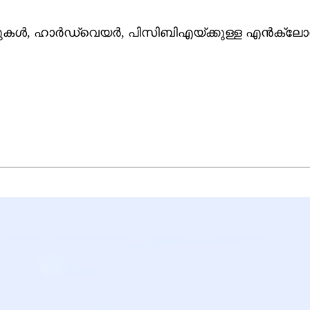
ുകൾ, ഹാർഡ്‌വെയർ, പിസിബിഎയ്‌ക്കുള്ള എൻക്ല