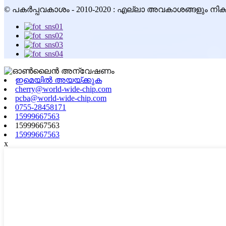
© പകർപ്പവകാശം - 2010-2020 : എല്ലാ അവകാശങ്ങളും നിക്ഷി
ഇമെയിൽ അയയ്ക്കുക
cherry@world-wide-chip.com
pcba@world-wide-chip.com
0755-28458171
15999667563
15999667563
15999667563
x