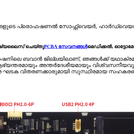
ങളുടെ പ്രൊഫഷണൽ സോഫ്റ്റ്‌വെയർ, ഹാർഡ്‌വെയ
പെഷ്യലൈസ് ചെയ്തു
PCBA സേവനങ്ങൾ
മെഡിക്കൽ, ഓട്ടോമോ
ൻഷെനിലെ ബവാൻ ജില്ലയിലാണ്, ഞങ്ങൾക്ക് യഥാക്ര
ആഭ്യന്തരമായും അന്തർദേശീയമായും വിശ്വസനീയവ
നിര ഘടക വിതരണക്കാരുമായി സുസ്ഥിരമായ സഹകരണം സ്ഥ