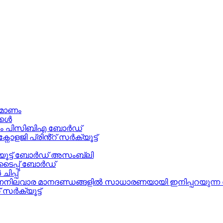
്മാണം
്കൾ
നം പിസിബിഎ ബോർഡ്
ജി പ്രിൻ്റ് സർക്യൂട്ട്
ൂട്ട് ബോർഡ് അസംബ്ലി
ടൈപ്പ് ബോർഡ്
പ്പ്
ണനിലവാര മാനദണ്ഡങ്ങളിൽ സാധാരണയായി ഇനിപ്പറയുന്ന വ
സർക്യൂട്ട്