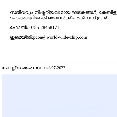
സജീവവും നിഷ്ക്രിയവുമായ ഘടകങ്ങൾ, കേബിള
ഘടകങ്ങളിലേക്ക് ഞങ്ങൾക്ക് ആക്‌സസ് ഉണ്ട്.
ഫോൺ: 0755-28458171
ഇമെയിൽ:
pcba@world-wide-chip.com
പോസ്റ്റ് സമയം: നവംബർ-07-2023