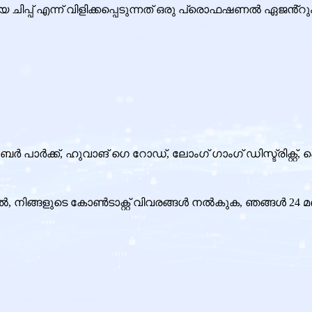
 ചിപ്പ് എന്ന് വിളിക്കപ്പെടുന്നത് ഒരു പ്രൊഫഷണൽ ഏജൻ്
 പാർക്ക്, ഹുവാങ് ഗെ റോഡ്, ലോംഗ് ഗാംഗ് ഡിസ്ട്രിക്റ്
ങ്കിൽ, നിങ്ങളുടെ കോൺടാക്റ്റ് വിവരങ്ങൾ നൽകുക, ഞങ്ങൾ 