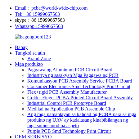
Email：pcba@world-wide-chip.com
Tel: +86 15999667563
skype：86 15999667563
Whatsapp:15999667563
Bahay
Tungkol sa atin
Brand Zone
Mga produkto
Paggawa ng Aluminum PCB Circuit Board
Industriya ng sasakyan Mga Paggawa ng PCB
Komunikasyon PCB Assembly Service PCBA Board
Consumer Electronics Smd Technology Print Circuit
Flex+rigid PCB Assembly Manufacturer
Golder Finger PCBA Printed Circuit Board Assembly
Industrial Control PCB Prototype Board
Medikal na Application PCB Assemble Chip
Ang mga pamantayan sa kalidad ng PCBA para sa mga
produkto ng UAV ay kadalasang kinabibilangan ng
mga sumusunod na aspeto
Purple PCB Smd Technology Print Circuit
OEM SERBISYO