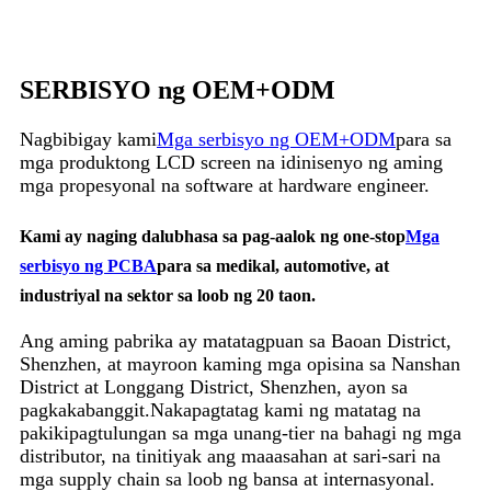
SERBISYO ng OEM+ODM
Nagbibigay kami
Mga serbisyo ng OEM+ODM
para sa
mga produktong LCD screen na idinisenyo ng aming
mga propesyonal na software at hardware engineer.
Kami ay naging dalubhasa sa pag-aalok ng one-stop
Mga
serbisyo ng PCBA
para sa medikal, automotive, at
industriyal na sektor sa loob ng 20 taon.
Ang aming pabrika ay matatagpuan sa Baoan District,
Shenzhen, at mayroon kaming mga opisina sa Nanshan
District at Longgang District, Shenzhen, ayon sa
pagkakabanggit.Nakapagtatag kami ng matatag na
pakikipagtulungan sa mga unang-tier na bahagi ng mga
distributor, na tinitiyak ang maaasahan at sari-sari na
mga supply chain sa loob ng bansa at internasyonal.