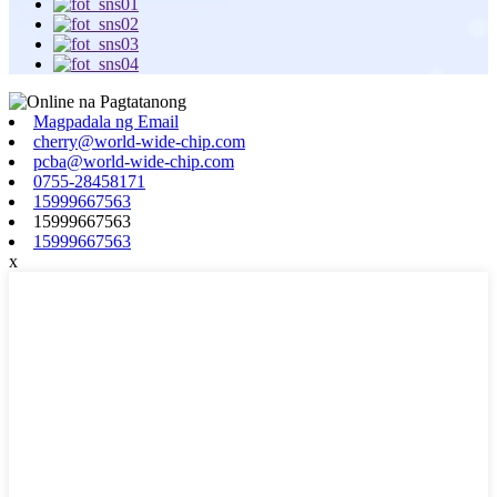
Magpadala ng Email
cherry@world-wide-chip.com
pcba@world-wide-chip.com
0755-28458171
15999667563
15999667563
15999667563
x