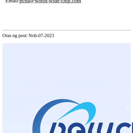
Email:
pcba@world-wide-chip.com
Oras ng post: Nob-07-2023