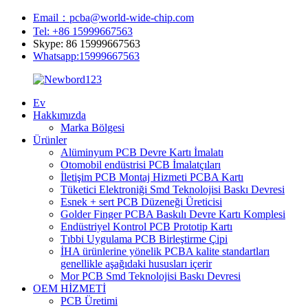
Email：pcba@world-wide-chip.com
Tel: +86 15999667563
Skype: 86 15999667563
Whatsapp:15999667563
Ev
Hakkımızda
Marka Bölgesi
Ürünler
Alüminyum PCB Devre Kartı İmalatı
Otomobil endüstrisi PCB İmalatçıları
İletişim PCB Montaj Hizmeti PCBA Kartı
Tüketici Elektroniği Smd Teknolojisi Baskı Devresi
Esnek + sert PCB Düzeneği Üreticisi
Golder Finger PCBA Baskılı Devre Kartı Komplesi
Endüstriyel Kontrol PCB Prototip Kartı
Tıbbi Uygulama PCB Birleştirme Çipi
İHA ürünlerine yönelik PCBA kalite standartları
genellikle aşağıdaki hususları içerir
Mor PCB Smd Teknolojisi Baskı Devresi
OEM HİZMETİ
PCB Üretimi