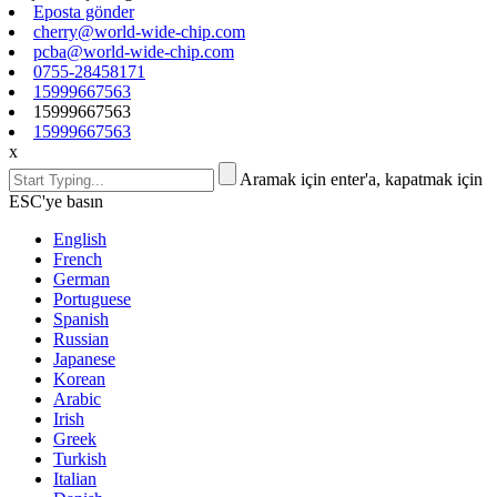
Eposta gönder
cherry@world-wide-chip.com
pcba@world-wide-chip.com
0755-28458171
15999667563
15999667563
15999667563
x
Aramak için enter'a, kapatmak için
ESC'ye basın
English
French
German
Portuguese
Spanish
Russian
Japanese
Korean
Arabic
Irish
Greek
Turkish
Italian