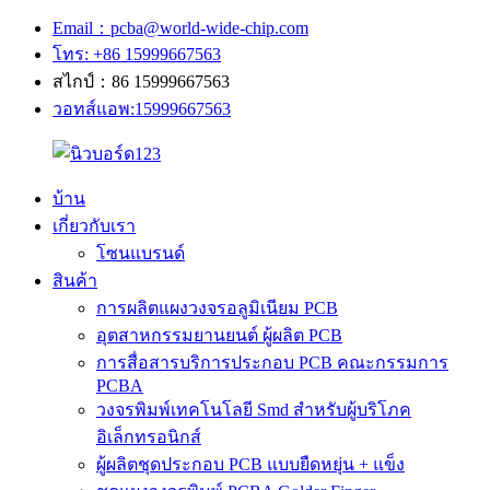
Email：pcba@world-wide-chip.com
โทร: +86 15999667563
สไกป์：86 15999667563
วอทส์แอพ:15999667563
บ้าน
เกี่ยวกับเรา
โซนแบรนด์
สินค้า
การผลิตแผงวงจรอลูมิเนียม PCB
อุตสาหกรรมยานยนต์ ผู้ผลิต PCB
การสื่อสารบริการประกอบ PCB คณะกรรมการ
PCBA
วงจรพิมพ์เทคโนโลยี Smd สำหรับผู้บริโภค
อิเล็กทรอนิกส์
ผู้ผลิตชุดประกอบ PCB แบบยืดหยุ่น + แข็ง