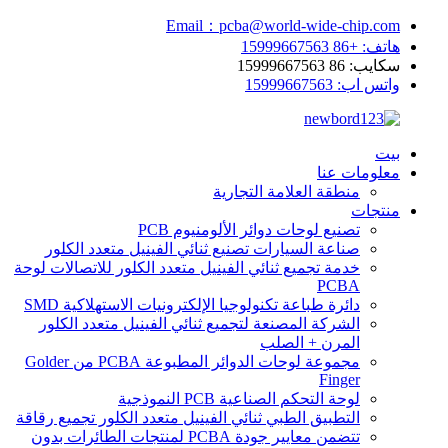
Email：pcba@world-wide-chip.com
هاتف: +86 15999667563
سكايب: 86 15999667563
واتس اب: 15999667563
بيت
معلومات عنا
منطقة العلامة التجارية
منتجات
تصنيع لوحات دوائر الألومنيوم PCB
صناعة السيارات تصنيع ثنائي الفينيل متعدد الكلور
خدمة تجميع ثنائي الفينيل متعدد الكلور للاتصالات لوحة
PCBA
دائرة طباعة تكنولوجيا الإلكترونيات الاستهلاكية SMD
الشركة المصنعة لتجميع ثنائي الفينيل متعدد الكلور
المرن + الصلب
مجموعة لوحات الدوائر المطبوعة PCBA من Golder
Finger
لوحة التحكم الصناعية PCB النموذجية
التطبيق الطبي ثنائي الفينيل متعدد الكلور تجميع رقاقة
تتضمن معايير جودة PCBA لمنتجات الطائرات بدون