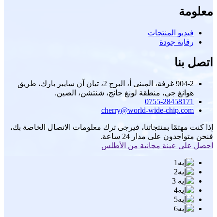
معلومة
فيديو المنتجات
رقابة جودة
اتصل بنا
904-2 غرفة، المبنى أ، البرج 2، تيان آن سايبر بارك، طريق
هوانغ جي، منطقة لونغ جانج، شنتشن، الصين.
0755-28458171
cherry@world-wide-chip.com
إذا كنت مهتمًا بمنتجاتنا، فيرجى ترك معلومات الاتصال الخاصة بك،
فنحن متواجدون على مدار 24 ساعة.
احصل على عينة مجانية من الأطلس