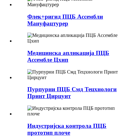
Флек+ригид ПЦБ Ассембли
Мануфацтурер
Медицинска апликација ПЦБ
Ассембле Цхип
Пурпурни ПЦБ Смд Тецхнологи
Принт Цирцуит
Индустријска контрола ПЦБ
прототип плоче