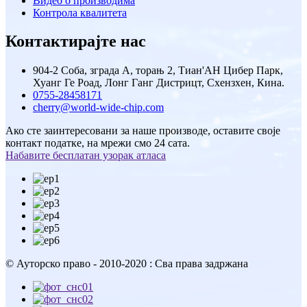
Видео о производима
Контрола квалитета
Контактирајте нас
904-2 Соба, зграда А, торањ 2, Тиан'АН Цибер Парк,
Хуанг Ге Роад, Лонг Ганг Дистрицт, Схензхен, Кина.
0755-28458171
cherry@world-wide-chip.com
Ако сте заинтересовани за наше производе, оставите своје
контакт податке, на мрежи смо 24 сата.
Набавите бесплатан узорак атласа
© Ауторско право - 2010-2020 : Сва права задржана