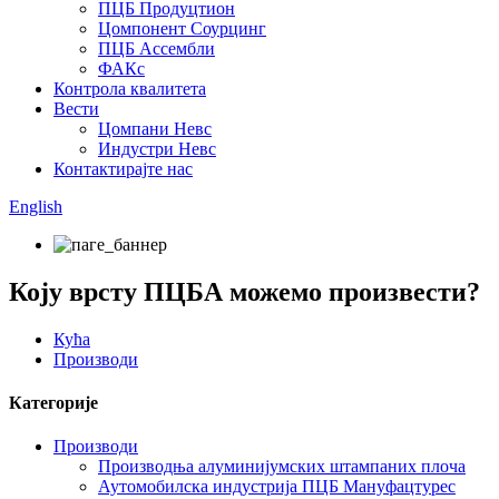
ПЦБ Продуцтион
Цомпонент Соурцинг
ПЦБ Ассембли
ФАКс
Контрола квалитета
Вести
Цомпани Невс
Индустри Невс
Контактирајте нас
English
Коју врсту ПЦБА можемо произвести?
Кућа
Производи
Категорије
Производи
Производња алуминијумских штампаних плоча
Аутомобилска индустрија ПЦБ Мануфацтурес