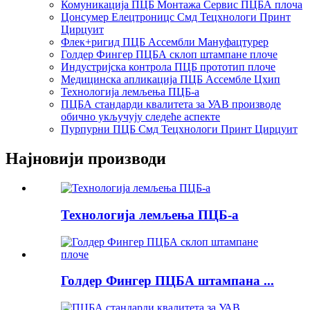
Комуникација ПЦБ Монтажа Сервис ПЦБА плоча
Цонсумер Елецтроницс Смд Тецхнологи Принт
Цирцуит
Флек+ригид ПЦБ Ассембли Мануфацтурер
Голдер Фингер ПЦБА склоп штампане плоче
Индустријска контрола ПЦБ прототип плоче
Медицинска апликација ПЦБ Ассембле Цхип
Технологија лемљења ПЦБ-а
ПЦБА стандарди квалитета за УАВ производе
обично укључују следеће аспекте
Пурпурни ПЦБ Смд Тецхнологи Принт Цирцуит
Најновији производи
Технологија лемљења ПЦБ-а
Голдер Фингер ПЦБА штампана ...