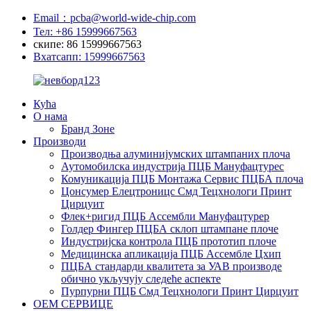
Email：pcba@world-wide-chip.com
Тел: +86 15999667563
скипе: 86 15999667563
Вхатсапп: 15999667563
Кућа
О нама
Бранд Зоне
Производи
Производња алуминијумских штампаних плоча
Аутомобилска индустрија ПЦБ Мануфацтурес
Комуникација ПЦБ Монтажа Сервис ПЦБА плоча
Цонсумер Елецтроницс Смд Тецхнологи Принт
Цирцуит
Флек+ригид ПЦБ Ассембли Мануфацтурер
Голдер Фингер ПЦБА склоп штампане плоче
Индустријска контрола ПЦБ прототип плоче
Медицинска апликација ПЦБ Ассембле Цхип
ПЦБА стандарди квалитета за УАВ производе
обично укључују следеће аспекте
Пурпурни ПЦБ Смд Тецхнологи Принт Цирцуит
ОЕМ СЕРВИЦЕ