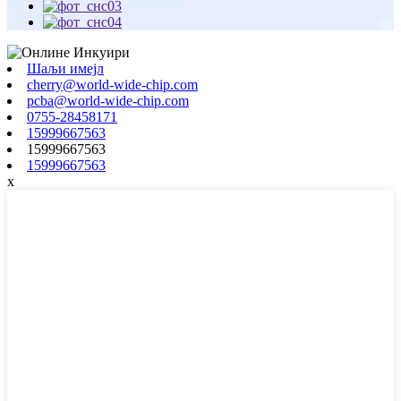
Шаљи имејл
cherry@world-wide-chip.com
pcba@world-wide-chip.com
0755-28458171
15999667563
15999667563
15999667563
x