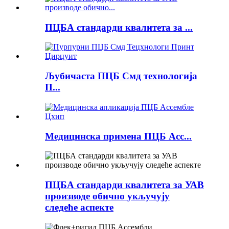
ПЦБА стандарди квалитета за ...
Љубичаста ПЦБ Смд технологија
П...
Медицинска примена ПЦБ Асс...
ПЦБА стандарди квалитета за УАВ
производе обично укључују
следеће аспекте