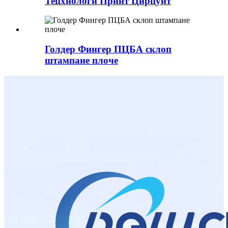
Тецхнологи Принт Цирцуит
Голдер Фингер ПЦБА склоп
штампане плоче