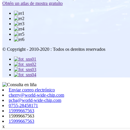
Obtén un atlas de mostra gratuíto
© Copyright - 2010-2020 : Todos os dereitos reservados
Enviar correo electrónico
cherry@world-wide-chip.com
pcba@world-wide-chip.com
0755-28458171
15999667563
15999667563
15999667563
x