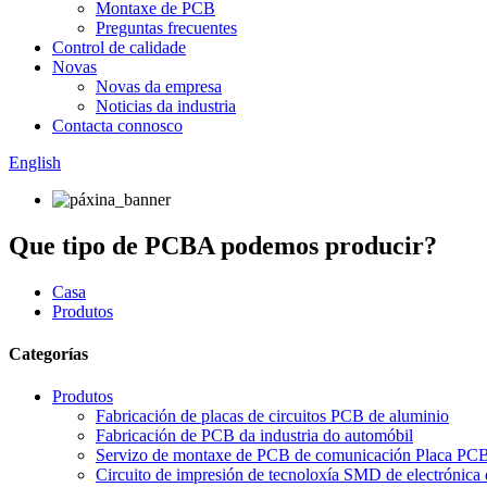
Montaxe de PCB
Preguntas frecuentes
Control de calidade
Novas
Novas da empresa
Noticias da industria
Contacta connosco
English
Que tipo de PCBA podemos producir?
Casa
Produtos
Categorías
Produtos
Fabricación de placas de circuitos PCB de aluminio
Fabricación de PCB da industria do automóbil
Servizo de montaxe de PCB de comunicación Placa P
Circuito de impresión de tecnoloxía SMD de electrónic