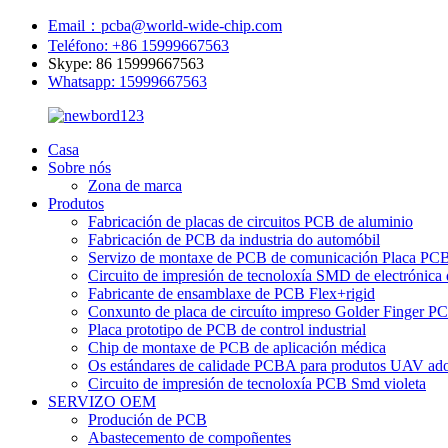
Email：pcba@world-wide-chip.com
Teléfono: +86 15999667563
Skype: 86 15999667563
Whatsapp: 15999667563
Casa
Sobre nós
Zona de marca
Produtos
Fabricación de placas de circuitos PCB de aluminio
Fabricación de PCB da industria do automóbil
Servizo de montaxe de PCB de comunicación Placa P
Circuito de impresión de tecnoloxía SMD de electrónic
Fabricante de ensamblaxe de PCB Flex+rigid
Conxunto de placa de circuíto impreso Golder Finger 
Placa prototipo de PCB de control industrial
Chip de montaxe de PCB de aplicación médica
Os estándares de calidade PCBA para produtos UAV adoit
Circuito de impresión de tecnoloxía PCB Smd violeta
SERVIZO OEM
Produción de PCB
Abastecemento de compoñentes