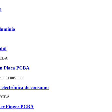
l
aluminio
bil
ón Placa PCBA
 electrónica de consumo
lder Finger PCBA