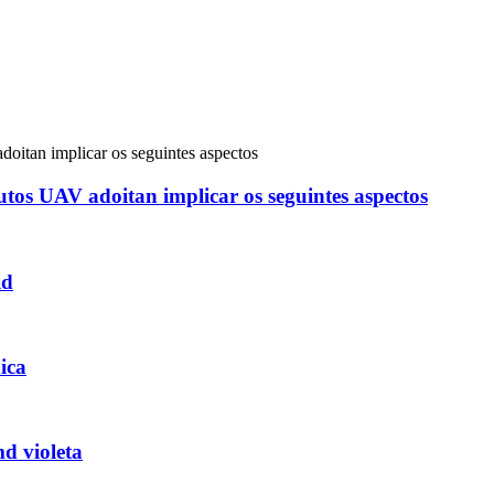
tos UAV adoitan implicar os seguintes aspectos
id
ica
d violeta