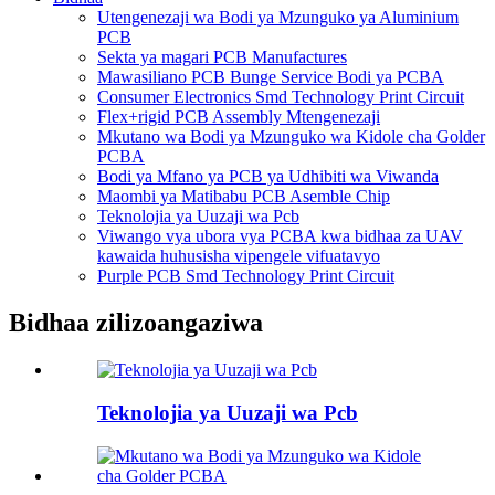
Utengenezaji wa Bodi ya Mzunguko ya Aluminium
PCB
Sekta ya magari PCB Manufactures
Mawasiliano PCB Bunge Service Bodi ya PCBA
Consumer Electronics Smd Technology Print Circuit
Flex+rigid PCB Assembly Mtengenezaji
Mkutano wa Bodi ya Mzunguko wa Kidole cha Golder
PCBA
Bodi ya Mfano ya PCB ya Udhibiti wa Viwanda
Maombi ya Matibabu PCB Asemble Chip
Teknolojia ya Uuzaji wa Pcb
Viwango vya ubora vya PCBA kwa bidhaa za UAV
kawaida huhusisha vipengele vifuatavyo
Purple PCB Smd Technology Print Circuit
Bidhaa zilizoangaziwa
Teknolojia ya Uuzaji wa Pcb