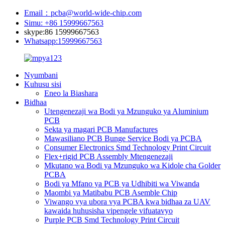
Email：pcba@world-wide-chip.com
Simu: +86 15999667563
skype:86 15999667563
Whatsapp:15999667563
Nyumbani
Kuhusu sisi
Eneo la Biashara
Bidhaa
Utengenezaji wa Bodi ya Mzunguko ya Aluminium
PCB
Sekta ya magari PCB Manufactures
Mawasiliano PCB Bunge Service Bodi ya PCBA
Consumer Electronics Smd Technology Print Circuit
Flex+rigid PCB Assembly Mtengenezaji
Mkutano wa Bodi ya Mzunguko wa Kidole cha Golder
PCBA
Bodi ya Mfano ya PCB ya Udhibiti wa Viwanda
Maombi ya Matibabu PCB Asemble Chip
Viwango vya ubora vya PCBA kwa bidhaa za UAV
kawaida huhusisha vipengele vifuatavyo
Purple PCB Smd Technology Print Circuit