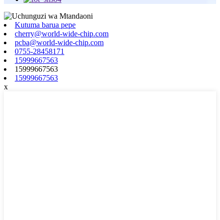
Kutuma barua pepe
cherry@world-wide-chip.com
pcba@world-wide-chip.com
0755-28458171
15999667563
15999667563
15999667563
x