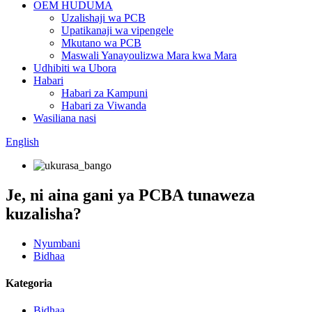
OEM HUDUMA
Uzalishaji wa PCB
Upatikanaji wa vipengele
Mkutano wa PCB
Maswali Yanayoulizwa Mara kwa Mara
Udhibiti wa Ubora
Habari
Habari za Kampuni
Habari za Viwanda
Wasiliana nasi
English
Je, ni aina gani ya PCBA tunaweza
kuzalisha?
Nyumbani
Bidhaa
Kategoria
Bidhaa